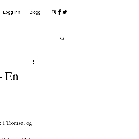
Logg inn
Blogg
– En
e i Tromsø, og 