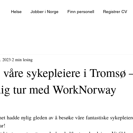
Helse
Jobber i Norge
Finn personell
Registrer CV
. 2023
2 min lesing
 våre sykepleiere i Tromsø 
dig tur med WorkNorway
 hadde nylig gleden av å besøke våre fantastiske sykepleier
ar!