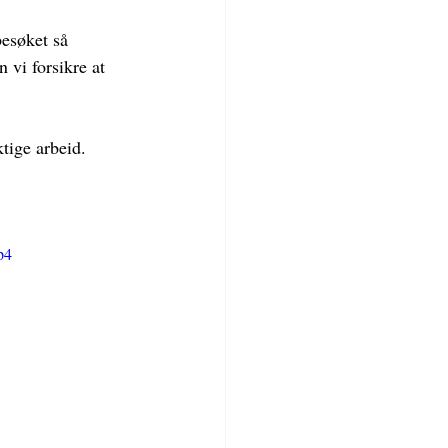
besøket så 
vi forsikre at 
ktige arbeid.
p4