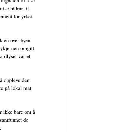
ligheten til å se 
ise bidrar til 
ement for yrket 
kten over byen 
bykjernen omgitt 
ordlyset var et 
 å oppleve den 
te på lokal mat 
r ikke bare om å 
 samfunnet de 
.