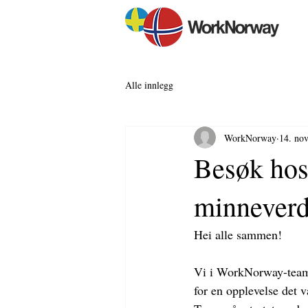
Alle innlegg
WorkNorway
14. nov
Besøk hos
minnever
Hei alle sammen! 
Vi i WorkNorway-teamet
for en opplevelse det v