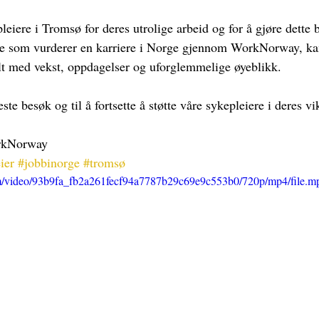
pleiere i Tromsø for deres utrolige arbeid og for å gjøre dette 
le som vurderer en karriere i Norge gjennom WorkNorway, kan 
ylt med vekst, oppdagelser og uforglemmelige øyeblikk.
este besøk og til å fortsette å støtte våre sykepleiere i deres vi
orkNorway
ier
#jobbinorge
#tromsø
com/video/93b9fa_fb2a261fecf94a7787b29c69e9c553b0/720p/mp4/file.m