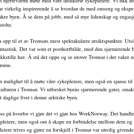
et hjertevarmt møte med våre dedikerte sykepleiere. Vi fikk mu
ar virkelig inspirerende å se hvordan de med omsorg og ekspert
akre byen. Å se dem på jobb, med så mye lidenskap og engasj
stolte.
en opp til et av Tromsøs mest spektakulære utsiktspunkter. Utsi
antastisk. Det var som et postkortbilde, med den sjarmerende 
blikkstille hav. Å stå der oppe og se utover Tromsø i det vakre n
lemme.
n mulighet til å møte våre sykepleiere, men også en sjanse til
ulturen i Tromsø. Vi utforsket byens sjarmerende gater, smak
t daglige livet i denne arktiske byen.
ss på hvorfor vi gjør det vi gjør hos WorkNorway. Det handle
kepleiere, men også om å skape en forbindelse mellom dem og
leiere trives og gjøre en forskjell i Tromsø var utrolig givende