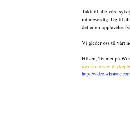
Takk til alle våre syke
minneverdig. Og til al
det er en opplevelse f
Vi gleder oss til vårt n
Hilsen, Teamet på W
#worknorway
#sykeple
https://video.wixstatic.