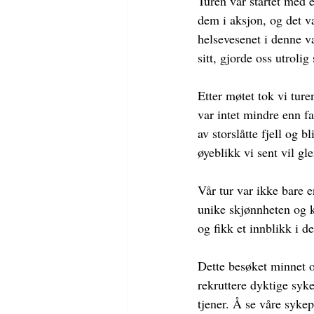
Turen vår startet med 
dem i aksjon, og det v
helsevesenet i denne v
sitt, gjorde oss utrolig 
Etter møtet tok vi tur
var intet mindre enn f
av storslåtte fjell og 
øyeblikk vi sent vil g
Vår tur var ikke bare e
unike skjønnheten og k
og fikk et innblikk i de
Dette besøket minnet o
rekruttere dyktige sy
tjener. Å se våre sykep