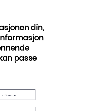
asjonen din,
 informasjon
ennende
kan passe
 Norge?
 mer informasjon!