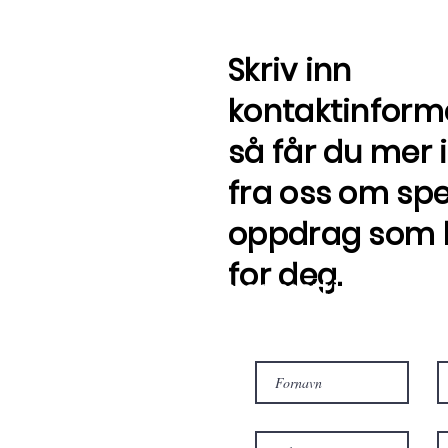
Skriv inn
kontaktinform
så får du mer
fra oss om sp
oppdrag som 
for deg.
Interessert i oppdrag i
Fyll ut skjemaet og få