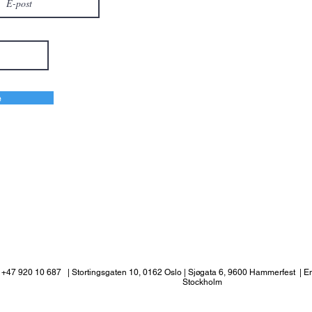
e
+47 920 10 687
| Stortingsgaten 10, 0162 Oslo | Sjøgata 6, 9600 Hammerfest | E
Stockholm